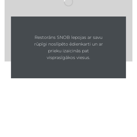
Restorāns SNOB lepojas ar savu
rūpīgi noslīpēto ēdienkarti un ar
prieku izaicinās pat
visprasīgākos viesus.