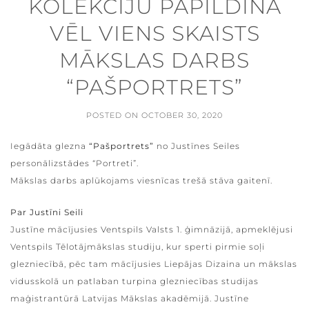
KOLEKCIJU PAPILDINA
VĒL VIENS SKAISTS
MĀKSLAS DARBS
“PAŠPORTRETS”
POSTED ON
OCTOBER 30, 2020
Iegādāta glezna
“Pašportrets”
no Justīnes Seiles
personālizstādes “Portreti”.
Mākslas darbs aplūkojams viesnīcas trešā stāva gaitenī.
Par Justīni Seili
Justīne mācījusies Ventspils Valsts 1. ģimnāzijā, apmeklējusi
Ventspils Tēlotājmākslas studiju, kur sperti pirmie soļi
glezniecībā, pēc tam mācījusies Liepājas Dizaina un mākslas
vidusskolā un patlaban turpina glezniecības studijas
maģistrantūrā Latvijas Mākslas akadēmijā. Justīne