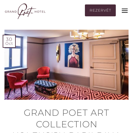
Skip
to
REZERVĒT
content
30
Oct
GRAND POET ART
COLLECTION