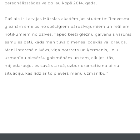
personālizstādes veido jau kopš 2014. gada.
Pašlaik ir Latvijas Mākslas akadēmijas studente: “Iedvesmu
gleznām smeļos no spēcīgiem pārdzīvojumiem un reāliem
notikumiem no dzīves. Tāpēc bieži gleznu galvenais varonis
esmu es pati, kāds man tuvs ģimenes loceklis vai draugs.
Mani interesē cilvēks, viņa portrets un ķermenis, lielu
uzmanību pievēršu gaismēnām un tam, cik ļoti tās,
mijiedarbojoties savā starpā, uzbur dramatisma pilnu
situāciju, kas līdz ar to pievērš manu uzmanību.”