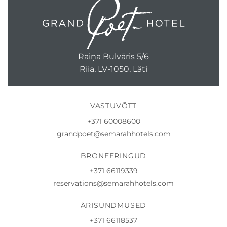
Raiņa Bulvāris 5/6
Riia, LV-1050, Läti
VASTUVÕTT
+371 60008600
grandpoet@semarahhotels.com
BRONEERINGUD
+371 66119339
reservations@semarahhotels.com
ÄRISÜNDMUSED
+371 66118537