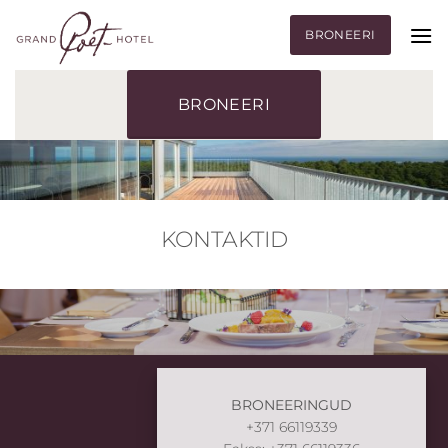
Skip
to
BRONEERI
content
BRONEERI
KONTAKTID
BRONEERINGUD
+371 66119339