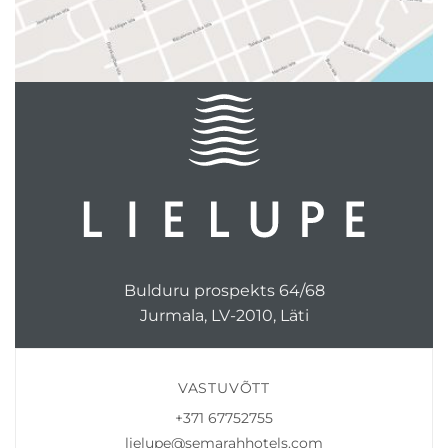
Bulduru prospekts 64/68
Jurmala, LV-2010, Läti
VASTUVÕTT
+371 67752755
lielupe@semarahhotels.com