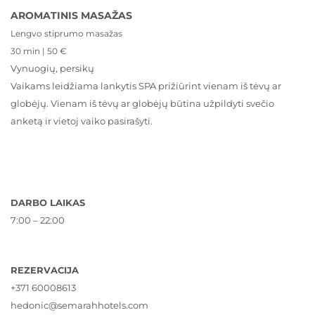
AROMATINIS MASAŽAS
Lengvo stiprumo masažas
30 min | 50 €
Vynuogių, persikų
Vaikams leidžiama lankytis SPA prižiūrint vienam iš tėvų ar
globėjų. Vienam iš tėvų ar globėjų būtina užpildyti svečio
anketą ir vietoj vaiko pasirašyti.
DARBO LAIKAS
7:00 – 22:00
REZERVACIJA
+371 60008613
hedonic@semarahhotels.com