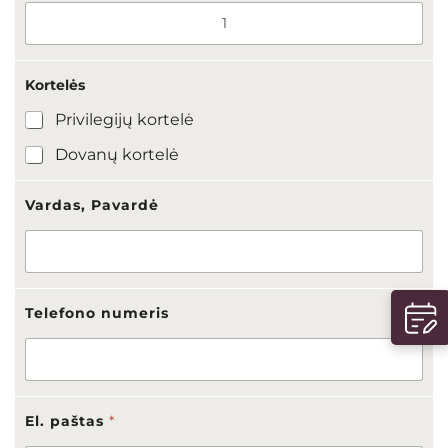
Kortelės
Privilegijų kortelė
Dovanų kortelė
P
Vardas, Pavardė
a
p
i
l
d
o
Telefono numeris
m
i
A
s
m
e
El. paštas
*
n