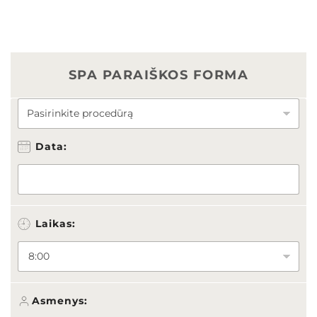
SPA PARAIŠKOS FORMA
P
R
O
Data:
C
E
D
Ū
R
Ą
Laikas:
*
Asmenys: