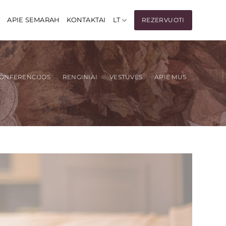
I
APIE SEMARAH
KONTAKTAI
LT
REZERVUOTI
ONFERENCIJOS
RENGINIAI
VESTUVĖS
APIE MUS