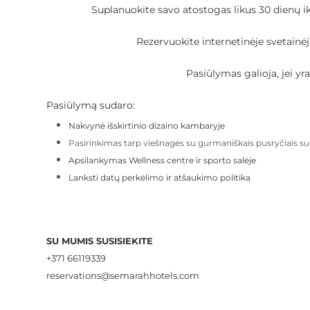
Suplanuokite savo atostogas likus 30 dienų i
Rezervuokite internetinėje svetai
Pasiūlymas galioja, jei yr
Pasiūlymą sudaro:
Nakvynė išskirtinio dizaino kambaryje
Pasirinkimas tarp viešnagės su gurmaniškais pusryčiais s
Apsilankymas Wellness centre ir sporto salėje
Lanksti datų perkėlimo ir atšaukimo politika
SU MUMIS SUSISIEKITE
+371 66119339
reservations@semarahhotels.com