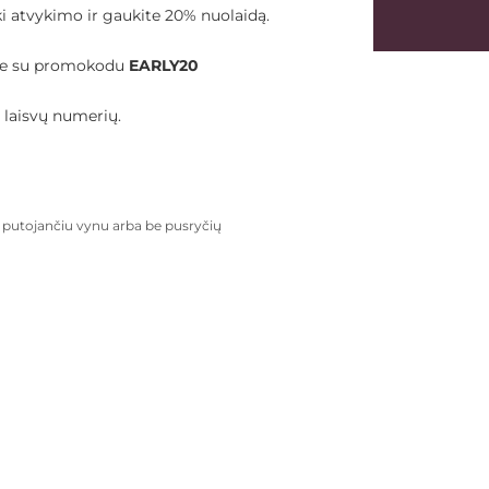
ki atvykimo ir gaukite 20% nuolaidą.
nėje su promokodu
EARLY20
a laisvų numerių.
u putojančiu vynu arba be pusryčių