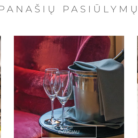
PANAŠIŲ PASIŪLYM
DAUGIAU