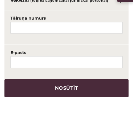
Rekvizīti
(rēķina saņemšanai juridiskai personai)
Tālruņa numurs
E-pasts