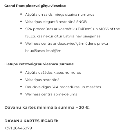
Grand Poet pieczvaigžņu viesnīca:
Atpūta un salds miegs dizaina numuros
Vakariņas elegantā restorānā SNOB
SPA procedūras ar kosmētiku EviDenS un MOSS of the
ISLES, kas nekur citur Latvijā nav pieejamas
Wellness centrs ar daudzviedīgām ūdens prieku
baudīšanas iespējām
Lielupe četrzvaigžņu viesnīca Jūrmalā:
Atpūta dažādas klases numuros
Vakariņas restorānā
Daudzveidīgas SPA procedūras un masāžas
Wellness centra apmeklējums
Dāvanu kartes minimālā summa – 20 €.
DĀVANU KARTES IEGĀDEI:
+371 26445079