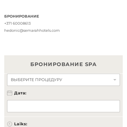
БРОНИРОВАНИЕ
+371 60008613
hedonic@semarahhotels.com
БРОНИРОВАНИЕ SPA
П
Р
О
Дата:
Ц
Е
Д
У
Р
А
Laiks: