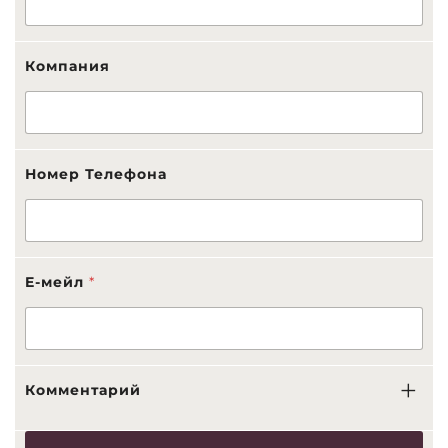
Компания
Номер Телефона
Ф
E-мейл
*
а
м
и
л
и
я
Комментарий
К
о
м